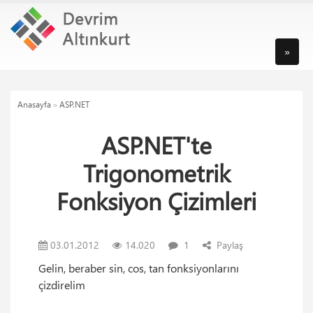
»
Anasayfa
»
ASP.NET
ASP.NET'te
Trigonometrik
Fonksiyon Çizimleri
03.01.2012
14.020
1
Paylaş
Gelin, beraber sin, cos, tan fonksiyonlarını
çizdirelim