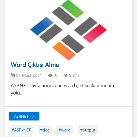
Word Çıktısı Alma
01 Mart 2011
0
9.277
ASP.NET sayfalarımızdan word çıktısı alabilmenin
yolu...
ASP.NET
#ASP-NET
#doc
#word
#output