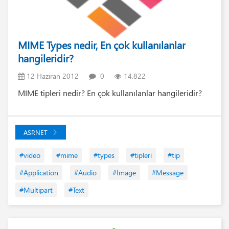
MIME Types nedir, En çok kullanılanlar
hangileridir?
12 Haziran 2012
0
14.822
MIME tipleri nedir? En çok kullanılanlar hangileridir?
ASP.NET
#video
#mime
#types
#tipleri
#tip
#Application
#Audio
#Image
#Message
#Multipart
#Text