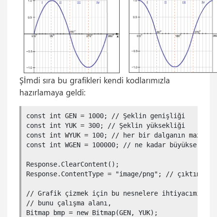
Şİmdi sıra bu grafikleri kendi kodlarımızla
hazırlamaya geldi:
const int GEN = 1000; // Şeklin genişliği

const int YUK = 300; // Şeklin yüksekliği

const int WYUK = 100; // her bir dalganın max. yuk
const int WGEN = 100000; // ne kadar büyükse o kad
Response.ClearContent();

Response.ContentType = "image/png"; // çıktımız P
// Grafik çizmek için bu nesnelere ihtiyacımız var
// bunu çalışma alanı,

Bitmap bmp = new Bitmap(GEN, YUK); 
