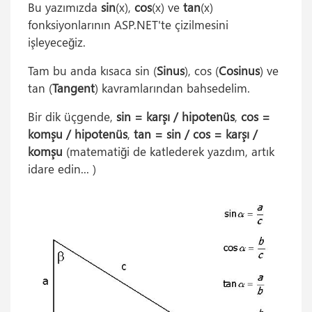
Bu yazımızda
sin
(x),
cos
(x) ve
tan
(x)
fonksiyonlarının ASP.NET'te çizilmesini
işleyeceğiz.
Tam bu anda kısaca sin (
Sinus
), cos (
Cosinus
) ve
tan (
Tangent
) kavramlarından bahsedelim.
Bir dik üçgende,
sin = karşı / hipotenüs
,
cos =
komşu / hipotenüs
,
tan = sin / cos = karşı /
komşu
(matematiği de katlederek yazdım, artık
idare edin...
)