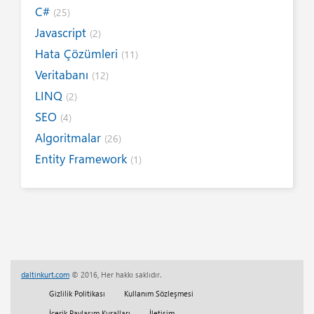
C#
(25)
Javascript
(2)
Hata Çözümleri
(11)
Veritabanı
(12)
LINQ
(2)
SEO
(4)
Algoritmalar
(26)
Entity Framework
(1)
Internet
(19)
Yazım Kuralları
(1)
Tanıtımlar
(8)
Tasarım
(6)
Kitap / E-Kitap
(16)
daltinkurt.com
© 2016, Her hakkı saklıdır.
Her Telden
(13)
Gizlilik Politikası
Kullanım Sözleşmesi
Eğitim
(5)
İçerik Paylaşım Kuralları
İletişim