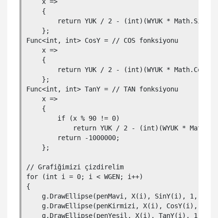
    x =>

    {

        return YUK / 2 - (int)(WYUK * Math.Sin(x.D
    };

Func<int, int> CosY = // COS fonksiyonu

    x =>

    {

        return YUK / 2 - (int)(WYUK * Math.Cos(x.D
    };

Func<int, int> TanY = // TAN fonksiyonu

    x =>

    {

        if (x % 90 != 0)

            return YUK / 2 - (int)(WYUK * Math.Tan
        return -1000000;

    };

// Grafiğimizi çizdirelim

for (int i = 0; i < WGEN; i++)

{

    g.DrawEllipse(penMavi, X(i), SinY(i), 1, 1);

    g.DrawEllipse(penKirmizi, X(i), CosY(i), 1, 1)
    g.DrawEllipse(penYesil, X(i), TanY(i), 1, 1);
