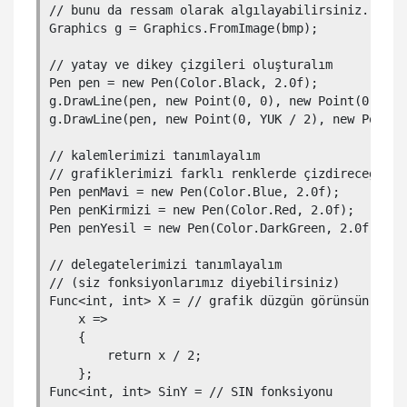
// bunu da ressam olarak algılayabilirsiniz.

Graphics g = Graphics.FromImage(bmp); 

// yatay ve dikey çizgileri oluşturalım

Pen pen = new Pen(Color.Black, 2.0f);

g.DrawLine(pen, new Point(0, 0), new Point(0, YUK)
g.DrawLine(pen, new Point(0, YUK / 2), new Point(G
// kalemlerimizi tanımlayalım

// grafiklerimizi farklı renklerde çizdireceğiz

Pen penMavi = new Pen(Color.Blue, 2.0f);

Pen penKirmizi = new Pen(Color.Red, 2.0f);

Pen penYesil = new Pen(Color.DarkGreen, 2.0f);

// delegatelerimizi tanımlayalım

// (siz fonksiyonlarımız diyebilirsiniz)

Func<int, int> X = // grafik düzgün görünsün diye.
    x =>

    {

        return x / 2;

    };

Func<int, int> SinY = // SIN fonksiyonu
