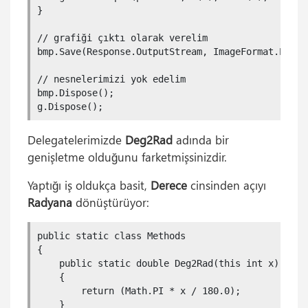
}

// grafiği çıktı olarak verelim

bmp.Save(Response.OutputStream, ImageFormat.Png);

// nesnelerimizi yok edelim

bmp.Dispose();

g.Dispose();
Delegatelerimizde
Deg2Rad
adında bir
genişletme olduğunu farketmişsinizdir.
Yaptığı iş oldukça basit,
Derece
cinsinden açıyı
Radyana
dönüştürüyor:
public static class Methods

{

    public static double Deg2Rad(this int x)

    {

        return (Math.PI * x / 180.0);

    }
