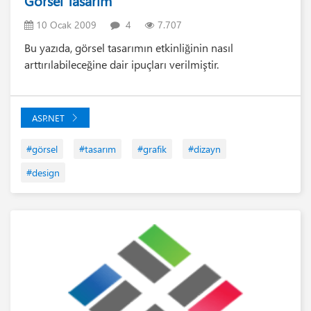
Görsel Tasarım
10 Ocak 2009
4
7.707
Bu yazıda, görsel tasarımın etkinliğinin nasıl
arttırılabileceğine dair ipuçları verilmiştir.
ASP.NET
#görsel
#tasarım
#grafik
#dizayn
#design