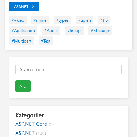
ASP.NET
#video
#mime
#types
#tipleri
#tip
#Application
#Audio
#Image
#Message
#Multipart
#Text
Ara
Kategoriler
ASP.NET Core
(1)
ASP.NET
(100)