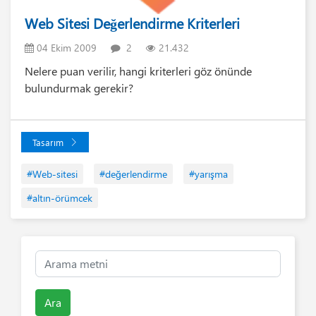
Web Sitesi Değerlendirme Kriterleri
04 Ekim 2009
2
21.432
Nelere puan verilir, hangi kriterleri göz önünde
bulundurmak gerekir?
Tasarım
#Web-sitesi
#değerlendirme
#yarışma
#altın-örümcek
Ara