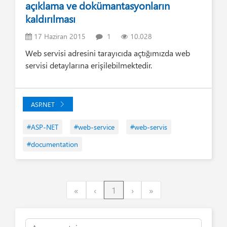
açıklama ve dokümantasyonların
kaldırılması
17 Haziran 2015
1
10.028
Web servisi adresini tarayıcıda açtığımızda web
servisi detaylarına erişilebilmektedir.
ASP.NET
#ASP-NET
#web-service
#web-servis
#documentation
First
Previous
Next
Last
«
‹
1
›
»