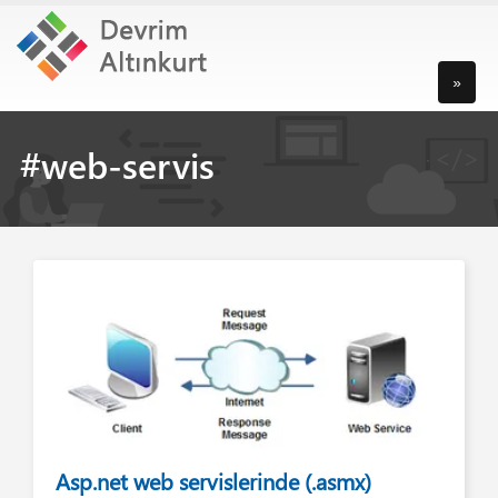
»
#web-servis
Asp.net web servislerinde (.asmx)