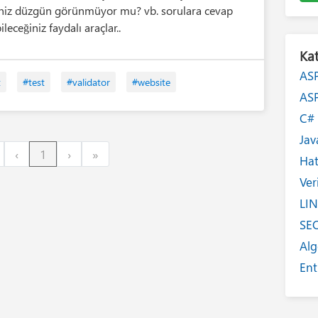
eniz düzgün görünmüyor mu? vb. sorulara cevap
ileceğiniz faydalı araçlar..
Kat
AS
t
#test
#validator
#website
AS
C
Jav
irst
Previous
Next
Last
‹
1
›
»
Ha
Ver
LI
SE
Alg
Ent
Int
Yaz