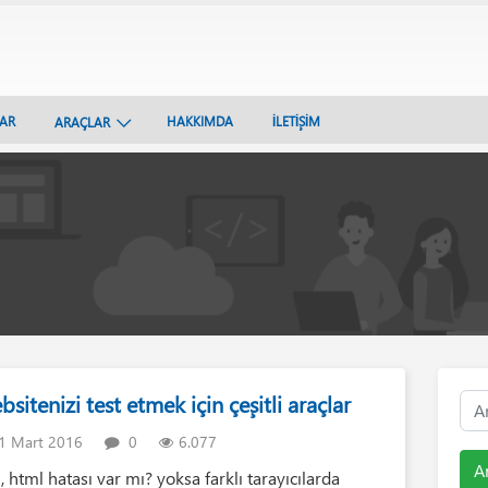
LAR
HAKKIMDA
İLETİŞİM
ARAÇLAR
sitenizi test etmek için çeşitli araçlar
1 Mart 2016
0
6.077
A
, html hatası var mı? yoksa farklı tarayıcılarda