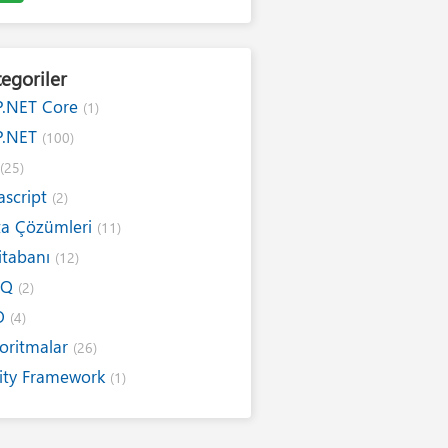
egoriler
P.NET Core
(1)
P.NET
(100)
#
(25)
ascript
(2)
ta Çözümleri
(11)
itabanı
(12)
NQ
(2)
O
(4)
oritmalar
(26)
ity Framework
(1)
ernet
(19)
ım Kuralları
(1)