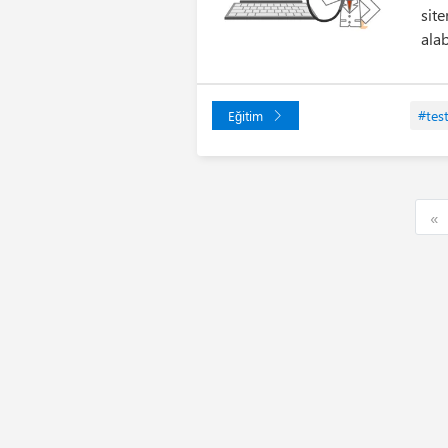
sit
alab
#tes
Eğitim
F
«