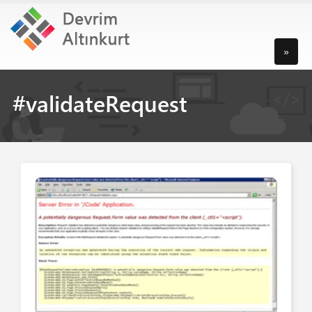
»
#validateRequest