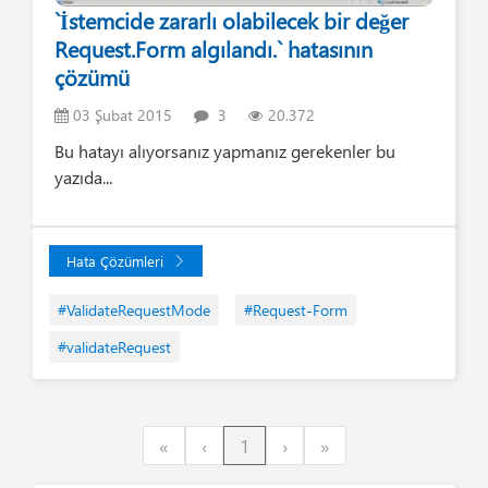
`İstemcide zararlı olabilecek bir değer
Request.Form algılandı.` hatasının
çözümü
03 Şubat 2015
3
20.372
Bu hatayı alıyorsanız yapmanız gerekenler bu
yazıda...
Hata Çözümleri
#ValidateRequestMode
#Request-Form
#validateRequest
First
Previous
Next
Last
«
‹
1
›
»