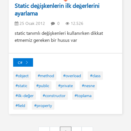
Static değişkenlerin ilk değerlerini
ayarlama
25 Ocak 2012
0
12.526
static tanımlı değişkenleri kullanırken dikkat
etmemiz gereken bir husus var
C#
#object
#method
#overload
#class
#static
#public
#private
#nesne
#ilk-değer
#constructor
#toplama
#field
#property