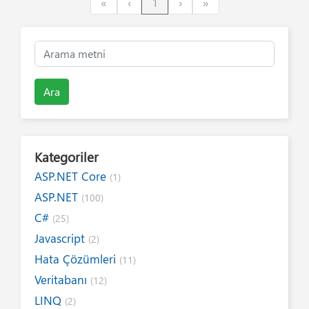
First
Previous
Next
Last
«
‹
1
›
»
Ara
Kategoriler
ASP.NET Core
(1)
ASP.NET
(100)
C#
(25)
Javascript
(2)
Hata Çözümleri
(11)
Veritabanı
(12)
LINQ
(2)