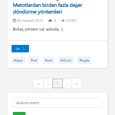
Metotlardan birden fazla değer
döndürme yöntemleri
04 Haziran 2015
4
23.067
Birkaç yöntem var aslında.. :)
C#
#class
#ref
#out
#struct
#tuple
First
Previous
Next
Last
«
‹
1
›
»