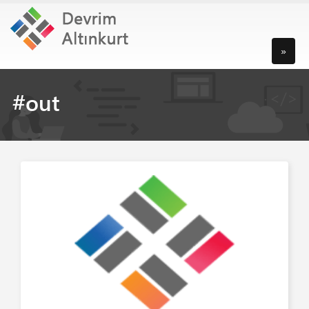
»
#out