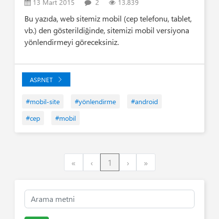
13 Mart 2015
2
13.839
Bu yazıda, web sitemiz mobil (cep telefonu, tablet,
vb.) den gösterildiğinde, sitemizi mobil versiyona
yönlendirmeyi göreceksiniz.
ASP.NET
#mobil-site
#yönlendirme
#android
#cep
#mobil
First
Previous
Next
Last
«
‹
1
›
»