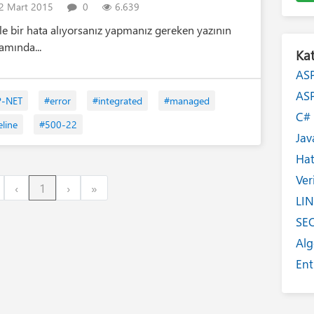
2 Mart 2015
0
6.639
le bir hata alıyorsanız yapmanız gereken yazının
amında...
Kat
AS
AS
P-NET
#error
#integrated
#managed
C
eline
#500-22
Jav
Ha
Ver
irst
Previous
Next
Last
‹
1
›
»
LI
SE
Alg
Ent
Int
Yaz