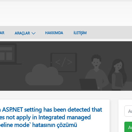
LAR
HAKKIMDA
İLETİŞİM
ARAÇLAR
n ASP.NET setting has been detected that
es not apply in Integrated managed
peline mode` hatasının çözümü
A