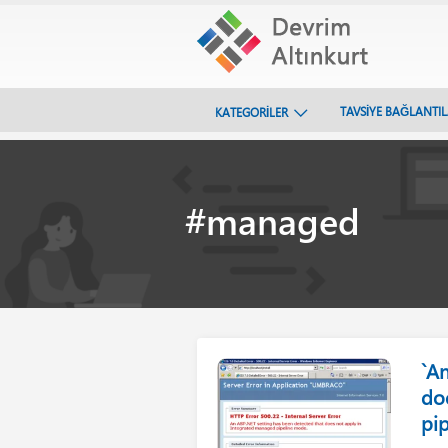
TAVSİYE BAĞLANTI
KATEGORİLER
#managed
`A
do
pi