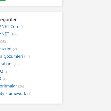
egoriler
P.NET Core
(1)
P.NET
(100)
#
(25)
ascript
(2)
ta Çözümleri
(11)
itabanı
(12)
NQ
(2)
O
(4)
oritmalar
(26)
ity Framework
(1)
ernet
(19)
ım Kuralları
(1)