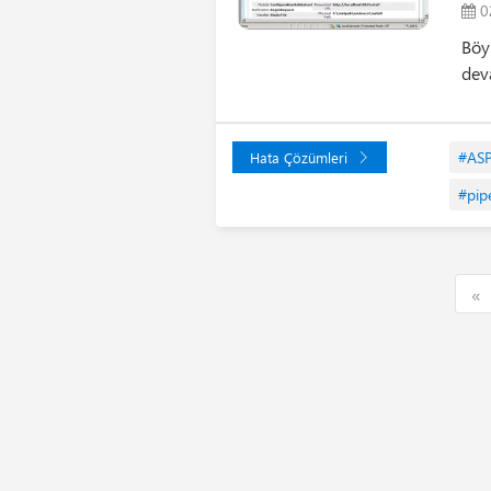
0
Böy
dev
#AS
Hata Çözümleri
#pip
F
«