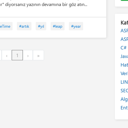
ır" diyorsanız yazının devamına bir göz atın...
Kat
eTime
#artık
#yıl
#leap
#year
AS
AS
C
irst
Previous
Next
Last
‹
1
›
»
Jav
Ha
Ver
LI
SE
Alg
Ent
Int
Yaz