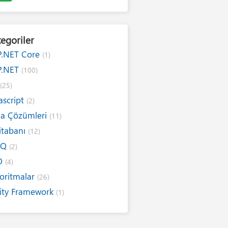
egoriler
P.NET Core
(1)
P.NET
(100)
#
(25)
ascript
(2)
ta Çözümleri
(11)
itabanı
(12)
NQ
(2)
O
(4)
oritmalar
(26)
ity Framework
(1)
ernet
(19)
ım Kuralları
(1)