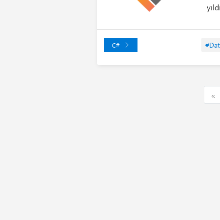
yıld
#Dat
C#
F
«