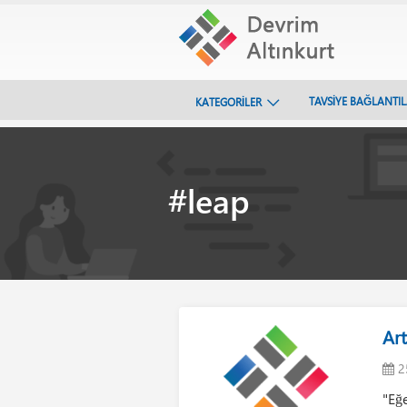
TAVSİYE BAĞLANTI
KATEGORİLER
#leap
Art
2
"Eğ