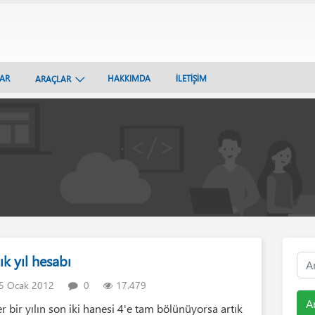
LAR
HAKKIMDA
İLETİŞİM
ARAÇLAR
ık yıl hesabı
5 Ocak 2012
0
17.479
A
er bir yılın son iki hanesi 4'e tam bölünüyorsa artık