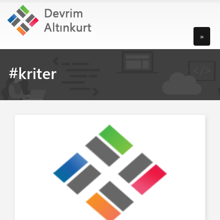
»
#kriter