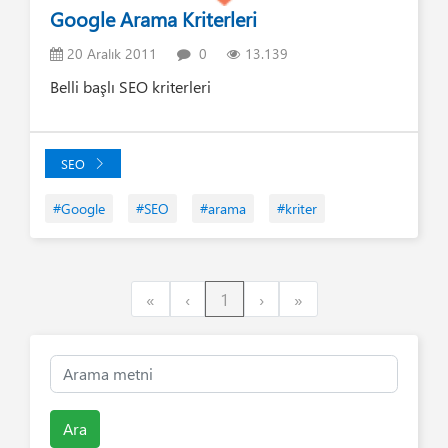
Google Arama Kriterleri
20 Aralık 2011
0
13.139
Belli başlı SEO kriterleri
SEO
#Google
#SEO
#arama
#kriter
First
Previous
Next
Last
«
‹
1
›
»
Ara