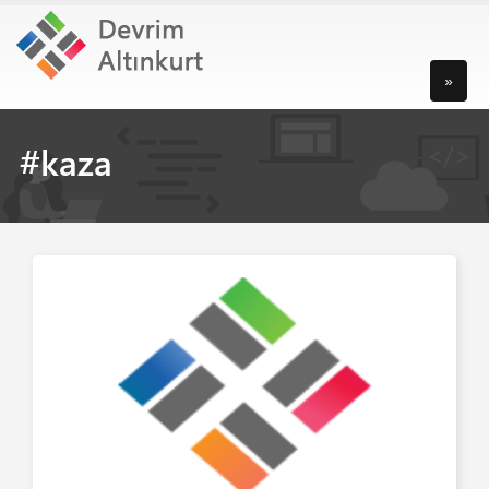
»
#kaza