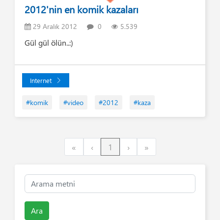
2012'nin en komik kazaları
29 Aralık 2012
0
5.539
Gül gül ölün..:)
Internet
#komik
#video
#2012
#kaza
First
Previous
Next
Last
«
‹
1
›
»
Ara