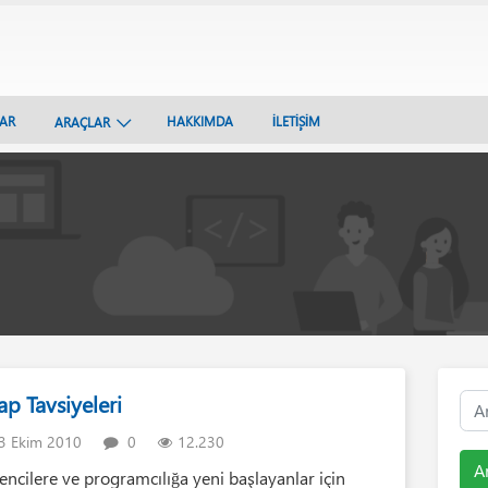
LAR
HAKKIMDA
İLETİŞİM
ARAÇLAR
ap Tavsiyeleri
3 Ekim 2010
0
12.230
A
encilere ve programcılığa yeni başlayanlar için