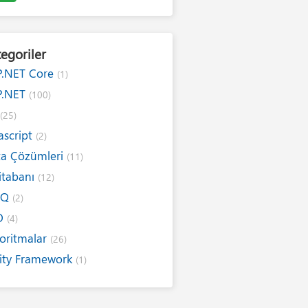
egoriler
P.NET Core
(1)
P.NET
(100)
#
(25)
ascript
(2)
ta Çözümleri
(11)
itabanı
(12)
NQ
(2)
O
(4)
oritmalar
(26)
ity Framework
(1)
ernet
(19)
ım Kuralları
(1)