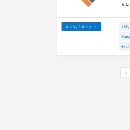
kita
#My
Kitap / E-Kitap
#tas
#kalı
F
«