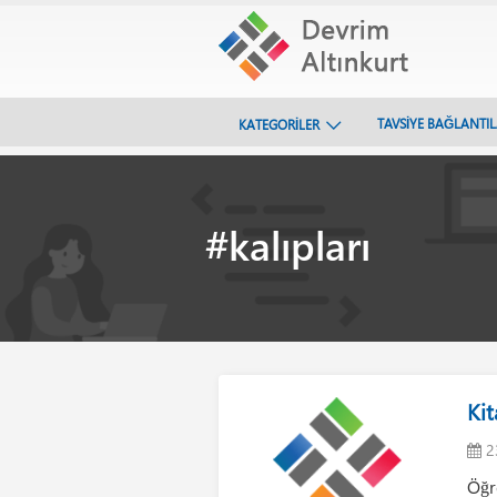
TAVSİYE BAĞLANTI
KATEGORİLER
#kalıpları
Kit
2
Öğr