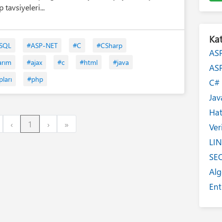
p tavsiyeleri...
Kat
SQL
#ASP-NET
#C
#CSharp
AS
arım
#ajax
#c
#html
#java
AS
pları
#php
C
Jav
Ha
irst
Previous
Next
Last
‹
1
›
»
Ver
LI
SE
Alg
Ent
Int
Yaz