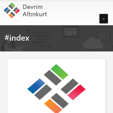
»
#index