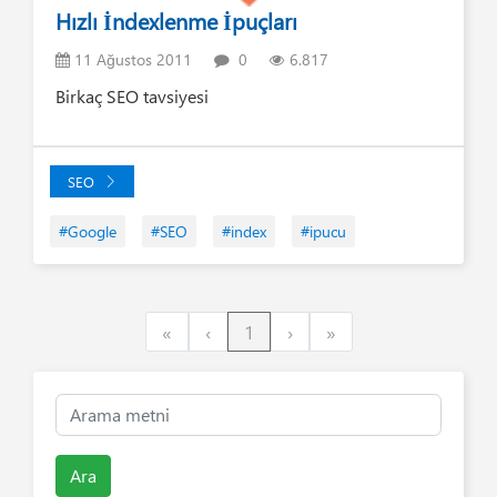
Hızlı İndexlenme İpuçları
11 Ağustos 2011
0
6.817
Birkaç SEO tavsiyesi
SEO
#Google
#SEO
#index
#ipucu
First
Previous
Next
Last
«
‹
1
›
»
Ara