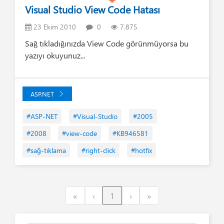
Visual Studio View Code Hatası
23 Ekim 2010
0
7.875
Sağ tıkladığınızda View Code görünmüyorsa bu
yazıyı okuyunuz...
ASP.NET
#ASP-NET
#Visual-Studio
#2005
#2008
#view-code
#KB946581
#sağ-tıklama
#right-click
#hotfix
First
Previous
Next
Last
«
‹
1
›
»