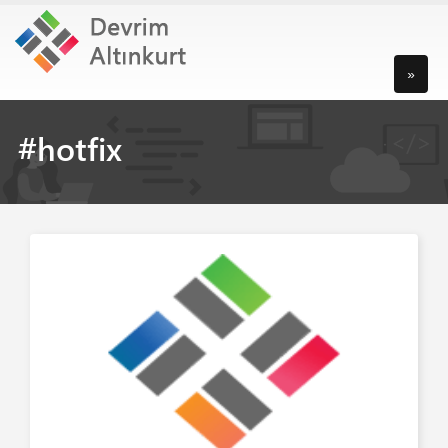
»
#hotfix