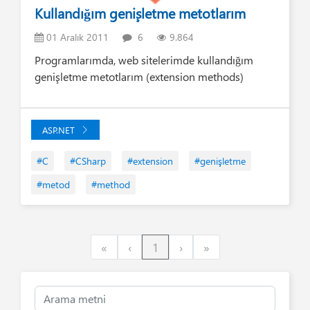
Kullandığım genişletme metotlarım
01 Aralık 2011
6
9.864
Programlarımda, web sitelerimde kullandığım
genişletme metotlarım (extension methods)
ASP.NET
#C
#CSharp
#extension
#genişletme
#metod
#method
First
Previous
Next
Last
«
‹
1
›
»