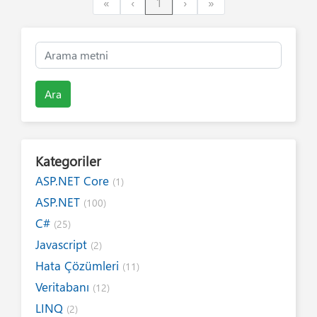
First
Previous
Next
Last
«
‹
1
›
»
Ara
Kategoriler
ASP.NET Core
(1)
ASP.NET
(100)
C#
(25)
Javascript
(2)
Hata Çözümleri
(11)
Veritabanı
(12)
LINQ
(2)