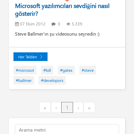
Microsoft yazılımcıları sevdiğini nasıl
gösterir?
07 Ekim 2012
0
5.339
Steve Ballmer'ın şu videosunu seyredin :)
Her Telden
#microsot
#bill
#gates
#steve
#ballmer
#developors
First
Previous
Next
Last
«
‹
1
›
»