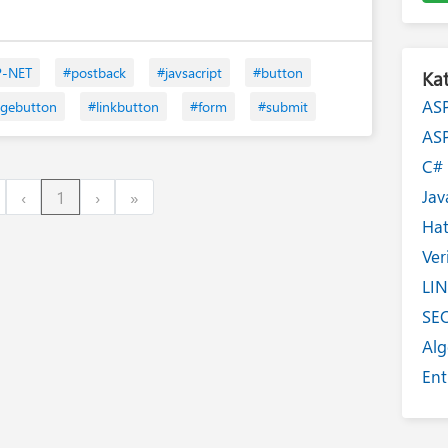
P-NET
#postback
#javsacript
#button
Kat
AS
gebutton
#linkbutton
#form
#submit
AS
C
Jav
irst
Previous
Next
Last
‹
1
›
»
Ha
Ver
LI
SE
Alg
Ent
Int
Yaz