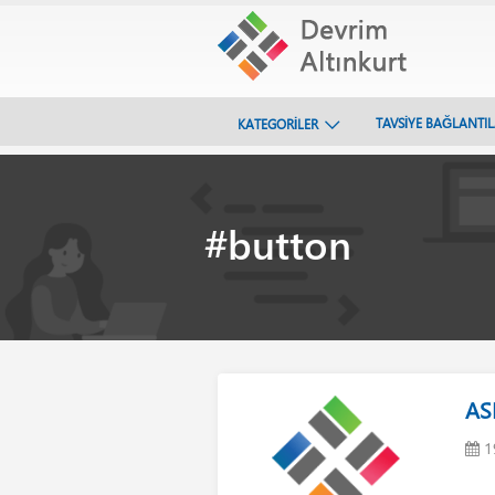
TAVSİYE BAĞLANTI
KATEGORİLER
#button
AS
1