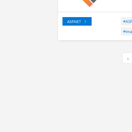
#AS
ASP.NET
#ima
F
«