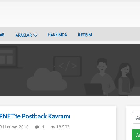
LAR
HAKKIMDA
İLETİŞİM
ARAÇLAR
P.NET'te Postback Kavramı
9 Haziran 2010
4
18.503
A