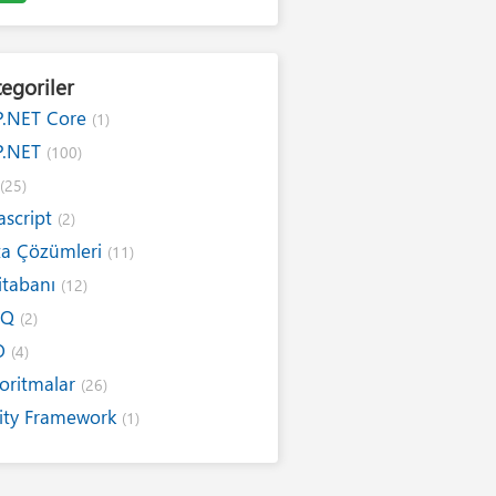
egoriler
P.NET Core
(1)
P.NET
(100)
#
(25)
ascript
(2)
ta Çözümleri
(11)
itabanı
(12)
NQ
(2)
O
(4)
oritmalar
(26)
ity Framework
(1)
ernet
(19)
ım Kuralları
(1)