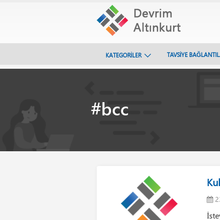
TAVSİYE BAĞLANTI
KATEGORİLER
#bcc
Ku
2
İste