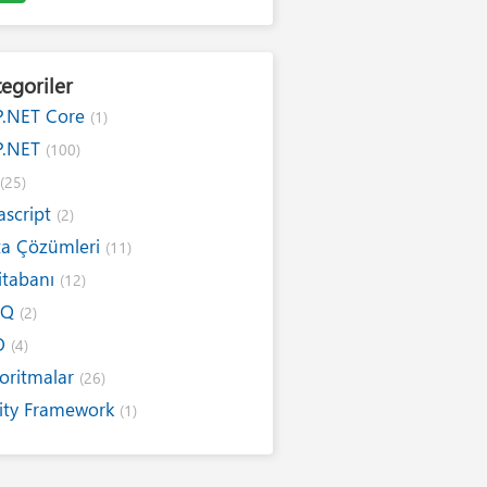
egoriler
P.NET Core
(1)
P.NET
(100)
#
(25)
ascript
(2)
ta Çözümleri
(11)
itabanı
(12)
NQ
(2)
O
(4)
oritmalar
(26)
ity Framework
(1)
ernet
(19)
ım Kuralları
(1)