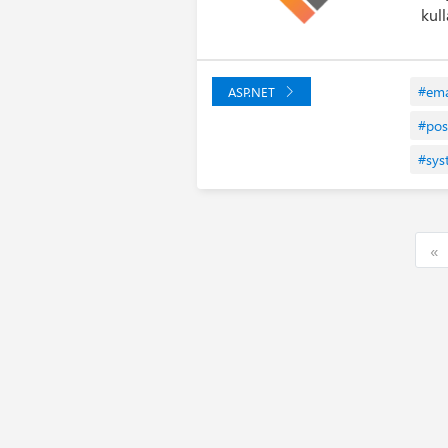
kul
#ema
ASP.NET
#pos
#sys
F
«