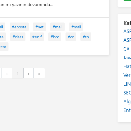
lanımı yazının devamında...
Kat
il
#eposta
#net
#mail
#mail
AS
ta
#class
#sınıf
#bcc
#cc
#to
AS
tem
C
Jav
Ha
irst
Previous
Next
Last
‹
1
›
»
Ver
LI
SE
Alg
Ent
Int
Yaz