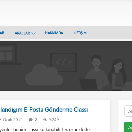
LAR
HAKKIMDA
İLETİŞİM
ARAÇLAR
llandığım E-Posta Gönderme Classı
3 Ocak 2012
8
9.249
A
yenler benim classı kullanabilirler, örneklerle