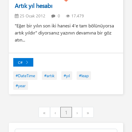
Artık yıl hesabı
25 Ocak 2012
0
17.479
"Eğer bir yılın son iki hanesi 4'e tam bölünüyorsa
artık yıldır" diyorsanız yazının devamına bir göz
atın...
C#
#DateTime
#artık
#yıl
#leap
#year
First
Previous
Next
Last
«
‹
1
›
»