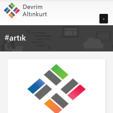
»
#artık