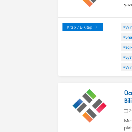
yazı
#Wi
Kitap / E-Kitap
#Sha
#sql
#Sys
#Win
Ücr
Bil
2
Mic
pla