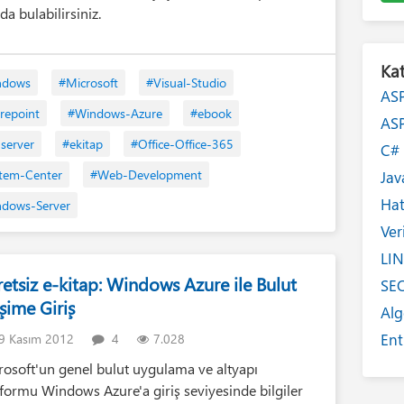
da bulabilirsiniz.
Kat
ndows
#Microsoft
#Visual-Studio
AS
repoint
#Windows-Azure
#ebook
AS
-server
#ekitap
#Office-Office-365
C
tem-Center
#Web-Development
Jav
Ha
dows-Server
Ver
LI
etsiz e-kitap: Windows Azure ile Bulut
SE
işime Giriş
Alg
Ent
9 Kasım 2012
4
7.028
Int
rosoft'un genel bulut uygulama ve altyapı
tformu Windows Azure'a giriş seviyesinde bilgiler
Yaz