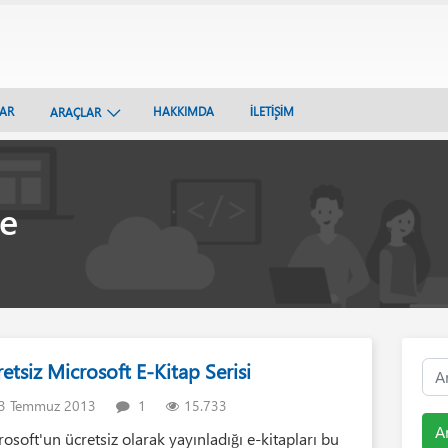
LAR
HAKKIMDA
İLETİŞİM
ARAÇLAR
e
etsiz Microsoft E-Kitap Serisi
3 Temmuz 2013
1
15.733
A
rosoft'un ücretsiz olarak yayınladığı e-kitapları bu