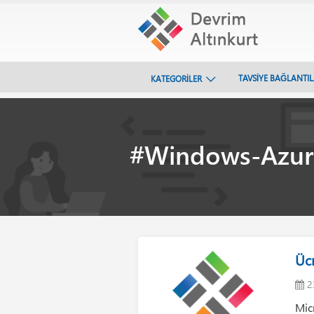
TAVSİYE BAĞLANTI
KATEGORİLER
#Windows-Azur
Ücr
2
Mic