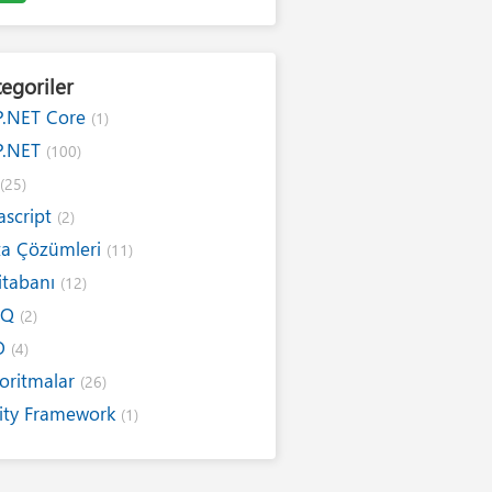
egoriler
P.NET Core
(1)
P.NET
(100)
#
(25)
ascript
(2)
ta Çözümleri
(11)
itabanı
(12)
NQ
(2)
O
(4)
oritmalar
(26)
ity Framework
(1)
ernet
(19)
ım Kuralları
(1)