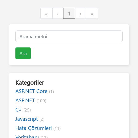
First
Previous
Next
Last
«
‹
1
›
»
Ara
Kategoriler
ASP.NET Core
(1)
ASP.NET
(100)
C#
(25)
Javascript
(2)
Hata Çözümleri
(11)
Veritabanı
(12)