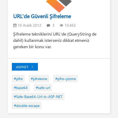
URL'de Güvenli Şifreleme
10 Aralık 2012
3
10.462
Şifreleme tekniklerini URL'de (QueryString de
dahil) kullanmak isterseniz dikkat etmeniz
gereken bir konu var.
ASP.NET
#şifre
#şifreleme
#şifre-çözme
#base64
#safe-url
#Safe-Base64-Url-in-ASP-NET
#double-escape