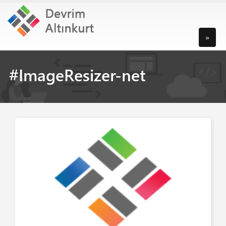
»
#ImageResizer-net