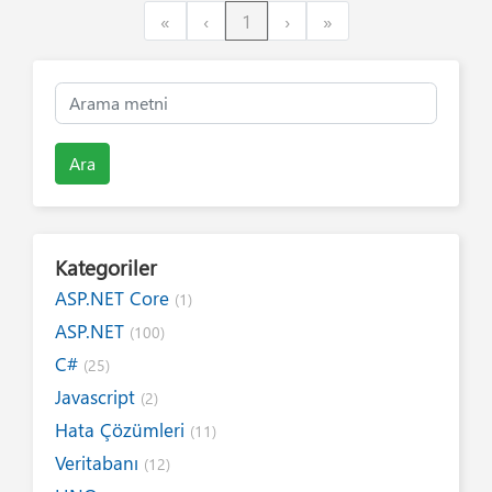
First
Previous
Next
Last
«
‹
1
›
»
Ara
Kategoriler
ASP.NET Core
(1)
ASP.NET
(100)
C#
(25)
Javascript
(2)
Hata Çözümleri
(11)
Veritabanı
(12)