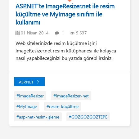
ASP.NET'te ImageResizer.net ile resim
küçültme ve MyImage sınıfım ile
kullanımı
01 Nisan 2014
1
9.637
Web sitelerinizde resim küçültme işini
ImageResizer.net resim kütüphanesi ile kolayca
nasıl yapabileceğinizi bu yazıda görebilirsiniz.
ASP.NET
#ImageResizer
#ImageResizer-net
#MyImage
#resim-küçültme
#asp-net-resim-işleme
#GÖZGÖZGÖZTEPE