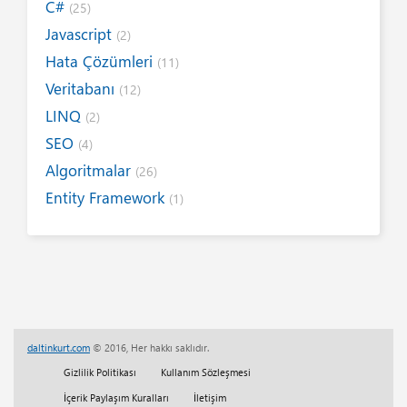
C#
(25)
Javascript
(2)
Hata Çözümleri
(11)
Veritabanı
(12)
LINQ
(2)
SEO
(4)
Algoritmalar
(26)
Entity Framework
(1)
Internet
(19)
Yazım Kuralları
(1)
Tanıtımlar
(8)
Tasarım
(6)
Kitap / E-Kitap
(16)
daltinkurt.com
© 2016, Her hakkı saklıdır.
Her Telden
(13)
Gizlilik Politikası
Kullanım Sözleşmesi
Eğitim
(5)
İçerik Paylaşım Kuralları
İletişim