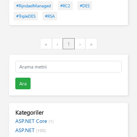
#RijndaelManaged
#RC2
#DES
#TripleDES
#RSA
First
Previous
Next
Last
«
‹
1
›
»
Ara
Kategoriler
ASP.NET Core
(1)
ASP.NET
(100)