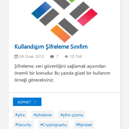
Kullandığım Şifreleme Sınıfım
04 Ocak 2012
7
10.766
Şifreleme, veri güvenliğini sağlamak açısından
önemli bir konudur. Bu yazıda güzel bir kullanım
örneği göreceksiniz.
ASP.NET
#şifre
#şifreleme
#şifre-çözme
#Security
#Cryptography
#Rijndael