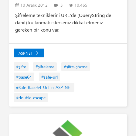
10 Aralık 2012
3
10.465
Şifreleme tekniklerini URL'de (QueryString de
dahil) kullanmak isterseniz dikkat etmeniz
gereken bir konu var.
ASP.NET
#şifre
#şifreleme
#şifre-çözme
#base64
#safe-url
#Safe-Base64-Url-in-ASP-NET
#double-escape