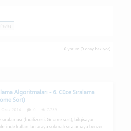
Paylaş
0
yorum (
0
onay bekliyor)
alama Algoritmaları - 6. Cüce Sıralama
ome Sort)
 Ocak 2014
0
7.739
 sıralaması (İngilizcesi: Gnome sort), bilgisayar
mlerinde kullanılan araya sokmalı sıralamaya benzer