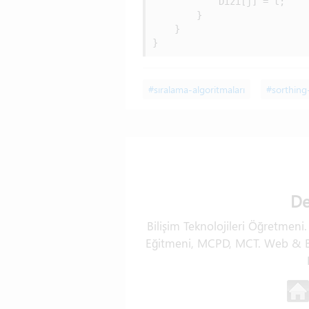
            Dizi[j] = t;

        }

    }

#sıralama-algoritmaları
#sorthing
De
Bilişim Teknolojileri Öğretmeni
Eğitmeni, MCPD, MCT. Web & Ba