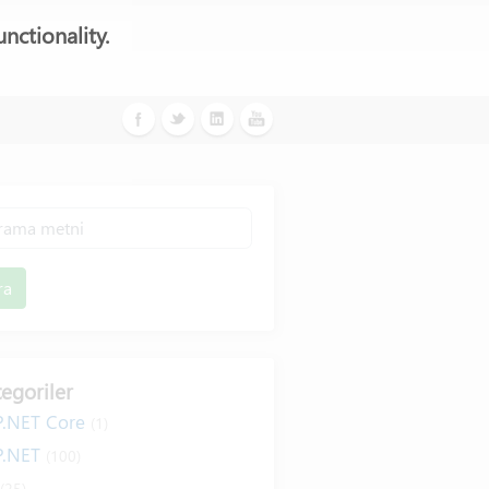
nctionality.
ra
egoriler
P.NET Core
(1)
P.NET
(100)
#
(25)