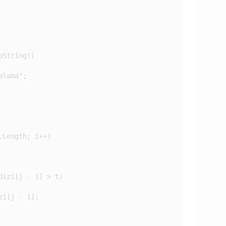
String()

lama";

Length; i++)

izi[j - 1] > t)

i[j - 1];
