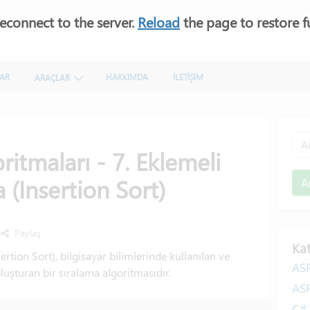
econnect to the server.
Reload
the page to restore fu
LAR
HAKKIMDA
İLETİŞİM
ARAÇLAR
ritmaları - 7. Eklemeli
 (Insertion Sort)
A
Paylaş
Kat
sertion Sort), bilgisayar bilimlerinde kullanılan ve
AS
oluşturan bir sıralama algoritmasıdır.
AS
C