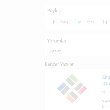
Paylaş
Paylaş
Paylaş
Yorumlar
Cevap yaz
Benzer Yazılar
Sır
(Gn
09
Cüce
bili