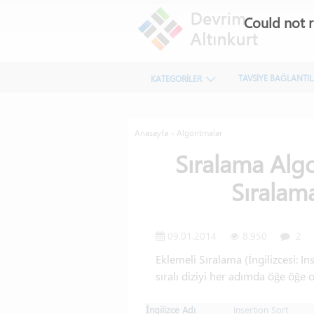
Could not r
TAVSİYE BAĞLANTI
KATEGORİLER
Anasayfa
»
Algoritmalar
Sıralama Algo
Sıralama
09.01.2014
8.950
2
Eklemeli Sıralama (İngilizcesi: In
sıralı diziyi her adımda öğe öğe 
İngilizce Adı
Insertion Sort