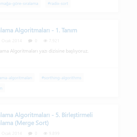
mağa-göre-sıralama
#radix-sort
alama Algoritmaları - 1. Tanım
 Ocak 2014
0
7.921
lama Algoritmaları yazı dizisine başlıyoruz.
lama-algoritmaları
#sorthing-algorithms
ım
alama Algoritmaları - 5. Birleştirmeli
alama (Merge Sort)
 Ocak 2014
0
9.899