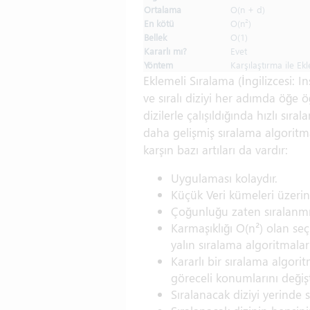
Ortalama
O(n + d)
En kötü
O(n²)
Bellek
O(1)
Kararlı mı?
Evet
Yöntem
Karşılaştırma ile Ek
Eklemeli Sıralama (İngilizcesi: In
ve sıralı diziyi her adımda öğe 
dizilerle çalışıldığında hızlı sıra
daha gelişmiş sıralama algoritm
karşın bazı artıları da vardır:
Uygulaması kolaydır.
Küçük Veri kümeleri üzerind
Çoğunluğu zaten sıralanmış 
Karmaşıklığı O(n²) olan seç
yalın sıralama algoritmalar
Kararlı bir sıralama algorit
göreceli konumlarını değiş
Sıralanacak diziyi yerinde s