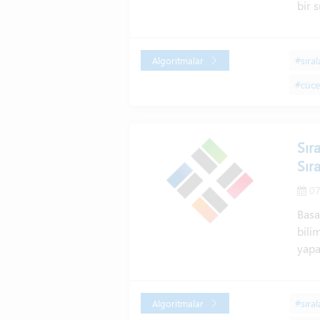
bir 
#sıra
Algoritmalar
#cüce
Sır
Sır
07
Basa
bili
yapa
#sıra
Algoritmalar