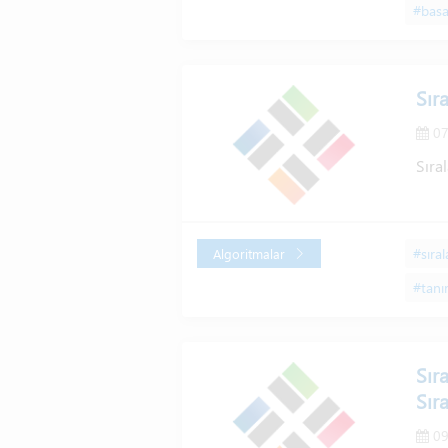
#basa
Sır
07
Sıra
#sıra
Algoritmalar
#tan
Sır
Sır
09