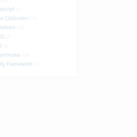
ascript
(2)
ta Çözümleri
(11)
itabanı
(12)
NQ
(2)
O
(4)
oritmalar
(26)
ity Framework
(1)
ernet
(19)
ım Kuralları
(1)
ıtımlar
(8)
sarım
(6)
ap / E-Kitap
(16)
r Telden
(13)
itim
(5)