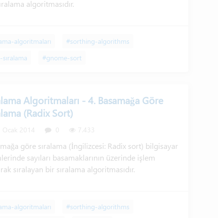
sıralama algoritmasıdır.
lama-algoritmaları
#sorthing-algorithms
-sıralama
#gnome-sort
alama Algoritmaları - 4. Basamağa Göre
alama (Radix Sort)
 Ocak 2014
0
7.433
mağa göre sıralama (İngilizcesi: Radix sort) bilgisayar
mlerinde sayıları basamaklarının üzerinde işlem
rak sıralayan bir sıralama algoritmasıdır.
lama-algoritmaları
#sorthing-algorithms