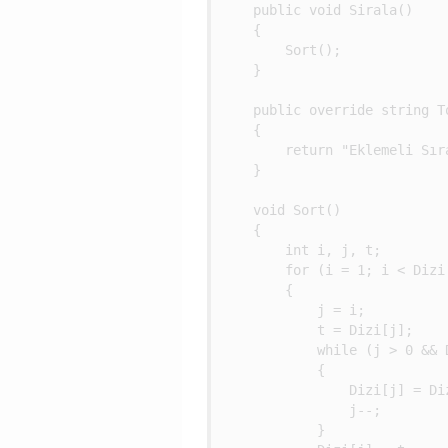
    public void Sirala()

    {

        Sort();

    }

    public override string To
    {

        return "Eklemeli Sıra
    }

    void Sort()

    {

        int i, j, t;

        for (i = 1; i < Dizi.
        {

            j = i;

            t = Dizi[j];

            while (j > 0 && D
            {

                Dizi[j] = Diz
                j--;

            }
