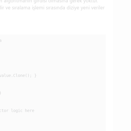
Tam
n algoritmanın girdisi olmasına gerek yoktur.
(1)
ir ve sıralama işlemi sırasında diziye yeni veriler


alue.Clone(); }



tor logic here
