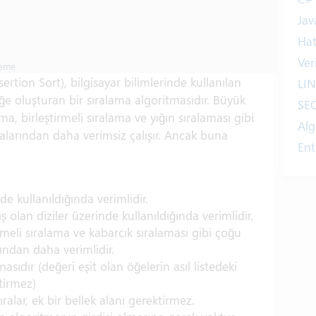
Jav
Ha
Ver
leme
sertion Sort), bilgisayar bilimlerinde kullanılan
LI
öğe oluşturan bir sıralama algoritmasıdır. Büyük
SE
lama, birleştirmeli sıralama ve yığın sıralaması gibi
Alg
alarından daha verimsiz çalışır. Ancak buna
Ent
Int
Yaz
e kullanıldığında verimlidir.
Tan
olan diziler üzerinde kullanıldığında verimlidir.
Ta
meli sıralama ve kabarcık sıralaması gibi çoğu
ından daha verimlidir.
Kit
masıdır (değeri eşit olan öğelerin asıl listedeki
He
tirmez)
Eğ
ıralar, ek bir bellek alanı gerektirmez.