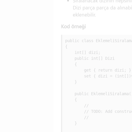
Sıralanacak dizinin hepsini
Dizi parça parça da alınabil
eklenebilir.
Kod örneği
public class EklemeliSiralama
{

    int[] dizi;

    public int[] Dizi

    {

        get { return dizi; }

        set { dizi = (int[])v
    }

    public EklemeliSiralama()
    {

        //

        // TODO: Add construc
        //

    }
