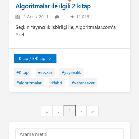
Algoritmalar ile ilgili 2 kitap
12 Aralık 2011
1
11.019
Seçkin Yayıncılık işbirliği ile, Algoritmalar.com'a
özel
Kitap / E-Kitap
#Kitap
#seçkin
#yayıncılık
#algoritmalar
#fahri
#vatansever
First
Previous
Next
Last
«
‹
1
›
»