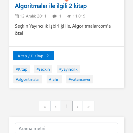
Algoritmalar ile ilgili 2 kitap
12 Aralık 2011
1
11.019
Seçkin Yayıncılık işbirliği ile, Algoritmalar.com'a
özel
Kitap / E-Kitap
#Kitap
#seçkin
#yayıncılık
#algoritmalar
#fahri
#vatansever
First
Previous
Next
Last
«
‹
1
›
»