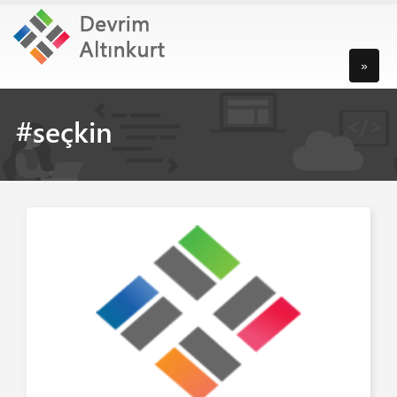
»
#seçkin