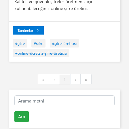
Kaliteli ve güvenli şifreler üretmeniz için
kullanabileceğiniz online şifre üreticisi
Tanıtımlar
#şifre
#sifre
#şifre-üreticisi
#online-ücretsiz-şifre-üreticisi
First
Previous
Next
Last
«
‹
1
›
»
Ara