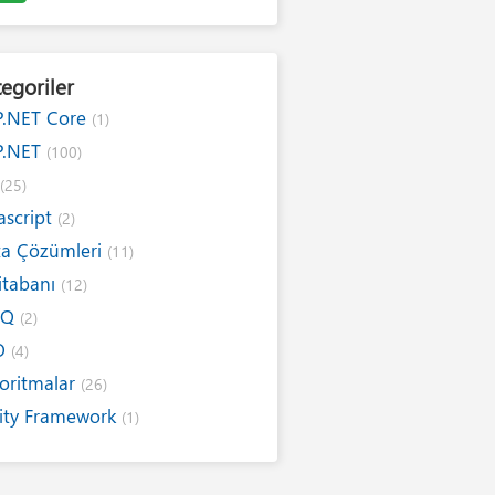
egoriler
P.NET Core
(1)
P.NET
(100)
#
(25)
ascript
(2)
ta Çözümleri
(11)
itabanı
(12)
NQ
(2)
O
(4)
oritmalar
(26)
ity Framework
(1)
ernet
(19)
ım Kuralları
(1)