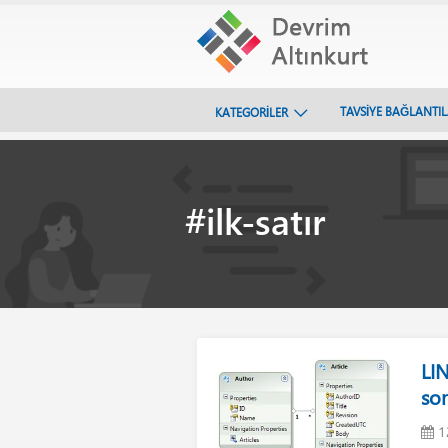
TAVSİYE BAĞLANTI
KATEGORİLER
#ilk-satır
LI
so
1