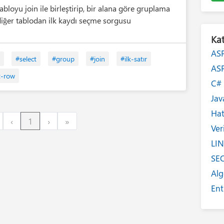
tabloyu join ile birleştirip, bir alana göre gruplama
diğer tablodan ilk kaydı seçme sorgusu
Kat
AS
#select
#group
#join
#ilk-satır
AS
t-row
C
Jav
Ha
irst
Previous
Next
Last
‹
1
›
»
Ver
LI
SE
Alg
Ent
Int
Yaz