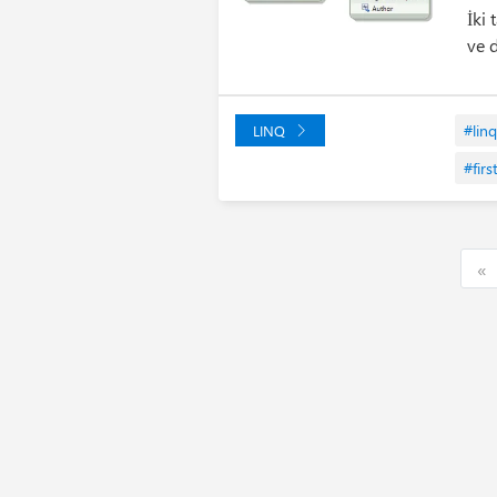
İki 
ve 
#linq
LINQ
#firs
F
«