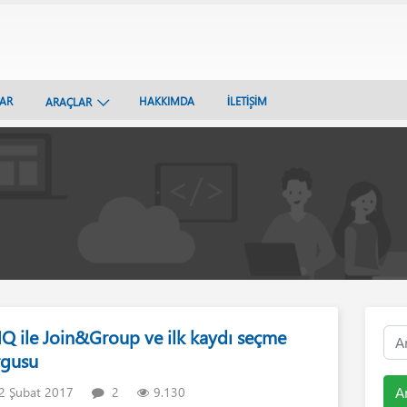
LAR
HAKKIMDA
İLETİŞİM
ARAÇLAR
NQ ile Join&Group ve ilk kaydı seçme
rgusu
A
2 Şubat 2017
2
9.130