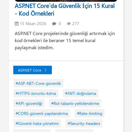
ASP.NET Core`da Güvenlik İçin 15 Kural
- Kod Örnekleri
15 Nisan 2026
0
277
ASP.NET Core projelerinde güvenliği artırmak için
kod örnekleri ile beraner 15 temel kural
paylaşmak istedim.
ASP.NET Core
#ASP-NET-Core-güvenlik
#HTTPS-zorunlu-kılma
#JWT-doğrulama
#API-güvenliği
#Rol-tabanlı-yetkilendirme
#CORS-güvenli-yapılandırma
#Rate-limiting
#Güvenli-hata-yönetimi
#Security-headers