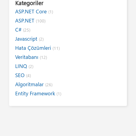
Kategoriler
ASP.NET Core
(1)
ASP.NET
(100)
C#
(25)
Javascript
(2)
Hata Çözümleri
(11)
Veritabanı
(12)
LINQ
(2)
SEO
(4)
Algoritmalar
(26)
Entity Framework
(1)
Internet
(19)
Yazım Kuralları
(1)
Tanıtımlar
(8)
Tasarım
(6)