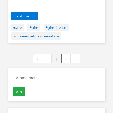
Tanıtımlar
#şifre
#sifre
#şifre-üreticisi
#online-ücretsiz-şifre-üreticisi
First
Previous
Next
Last
«
‹
1
›
»
Ara