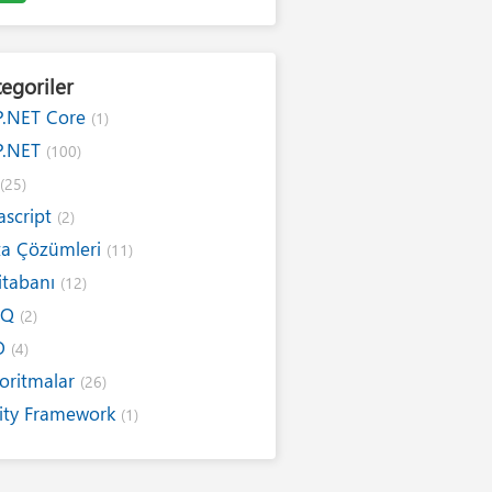
egoriler
P.NET Core
(1)
P.NET
(100)
#
(25)
ascript
(2)
ta Çözümleri
(11)
itabanı
(12)
NQ
(2)
O
(4)
oritmalar
(26)
ity Framework
(1)
ernet
(19)
ım Kuralları
(1)