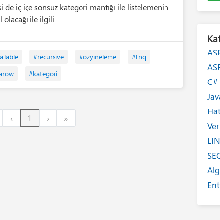
si de iç içe sonsuz kategori mantığı ile listelemenin
l olacağı ile ilgili
Kat
AS
aTable
#recursive
#özyineleme
#linq
AS
arow
#kategori
C
Jav
Ha
irst
Previous
Next
Last
‹
1
›
»
Ver
LI
SE
Alg
Ent
Int
Yaz