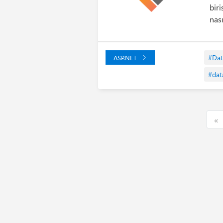
biri
nası
#Dat
ASP.NET
#dat
F
«