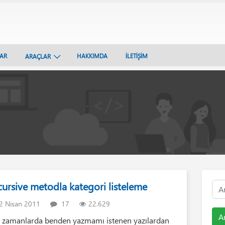
LAR
HAKKIMDA
İLETİŞİM
ARAÇLAR
cursive metodla kategori listeleme
2 Nisan 2011
17
22.629
A
 zamanlarda benden yazmamı istenen yazılardan