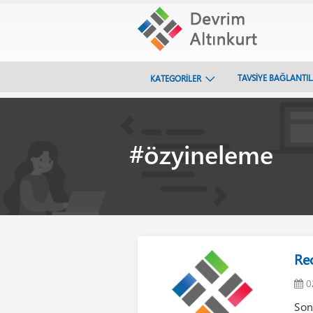
TAVSİYE BAĞLANTI
KATEGORİLER
#özyineleme
Re
0
Son