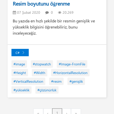
Resim boyutunu öğrenme
07 Şubat 2020
0
20.269
Bu yazıda en hızlı şekilde bir resmin genişlik ve
yükseklik bilgisini öğrenebiliriz, bunu
inceleyeceğiz.
C#
#image
#stopwatch
#Image-FromFile
#Height
#Width
#HorizontalResolution
#VerticalResolution
#resim
#genişlik
#yükseklik
#çözünürlük
First
Previous
Next
Last
«
‹
1
›
»