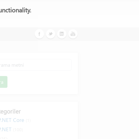
nctionality.
ra
egoriler
P.NET Core
(1)
P.NET
(100)
#
(25)