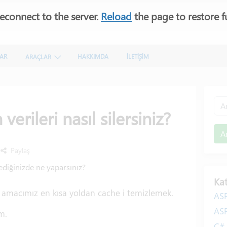
econnect to the server.
Reload
the page to restore fu
LAR
HAKKIMDA
İLETİŞİM
ARAÇLAR
erileri nasıl silersiniz?
A
Paylaş
ediğinizde ne yaparsınız?
Kat
a amacımız en kısa yoldan cache i temizlemek.
AS
AS
m.
C