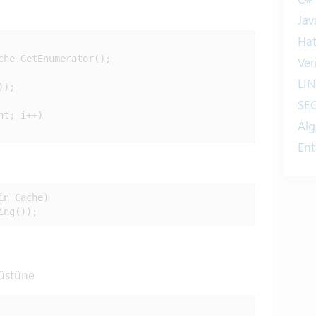
Jav
Ha
che.GetEnumerator();

Ver
LI
);

SE
t; i++)

Alg
Ent
Int
Yaz
n Cache)

Tan
ing());
Ta
Kit
He
 üstüne
Eğ