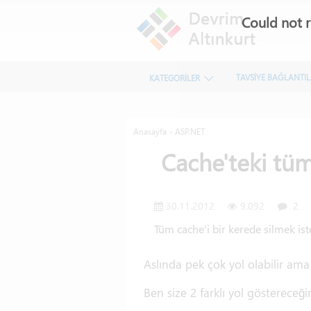
Could not r
TAVSİYE BAĞLANTI
KATEGORİLER
Anasayfa
»
ASP.NET
Cache'teki tüm v
30.11.2012
9.092
2
Tüm cache'i bir kerede silmek ist
Aslında pek çok yol olabilir am
Ben size 2 farklı yol göstereceği