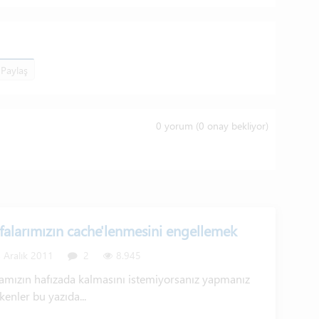
Paylaş
0
yorum (
0
onay bekliyor)
falarımızın cache'lenmesini engellemek
 Aralık 2011
2
8.945
amızın hafızada kalmasını istemiyorsanız yapmanız
kenler bu yazıda...