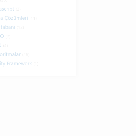
ascript
(2)
ta Çözümleri
(11)
itabanı
(12)
NQ
(2)
O
(4)
oritmalar
(26)
ity Framework
(1)
ernet
(19)
ım Kuralları
(1)
ıtımlar
(8)
sarım
(6)
ap / E-Kitap
(16)
r Telden
(13)
itim
(5)