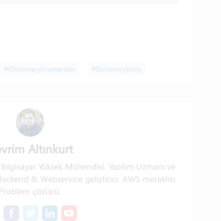
Tam
(1)
#IDictionaryEnumerator
#DictionaryEntry
vrim Altınkurt
. Bilgisayar Yüksek Mühendisi. Yazılım Uzmanı ve
ckend & Webservice geliştirici. AWS meraklısı.
Problem çözücü.