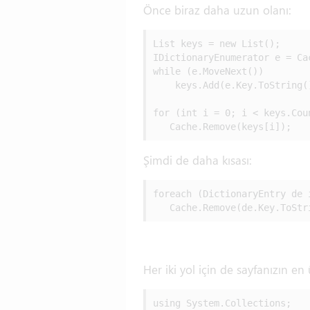
Önce biraz daha uzun olanı:
List
 keys = new List
();

IDictionaryEnumerator e = Ca
while (e.MoveNext())

    keys.Add(e.Key.ToString()
for (int i = 0; i < keys.Coun
   Cache.Remove(keys[i]);
Şimdi de daha kısası:
foreach (DictionaryEntry de i
   Cache.Remove(de.Key.ToStr
Her iki yol için de sayfanızın en
using System.Collections;